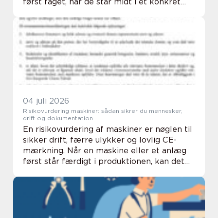
først faget, når de står midt i et konkret
projekt: et nyt parcelhus, en ombygning, en
større byggemodning eller en tvist om sk...
04 juli 2026
Risikovurdering maskiner: sådan sikrer du mennesker,
drift og dokumentation
En risikovurdering af maskiner er nøglen til
sikker drift, færre ulykker og lovlig CE-
mærkning. Når en maskine eller et anlæg
først står færdigt i produktionen, kan det
være både dyrt og tidskrævende at opdage
fejl i sikkerhed, opbygning eller styrin...