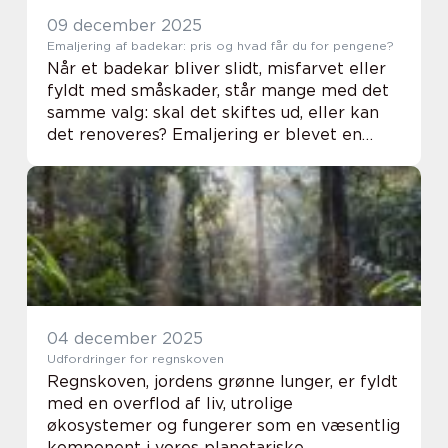
09 december 2025
Emaljering af badekar: pris og hvad får du for pengene?
Når et badekar bliver slidt, misfarvet eller
fyldt med småskader, står mange med det
samme valg: skal det skiftes ud, eller kan
det renoveres? Emaljering er blevet en
populær løsning, fordi det både kan spare
peng...
04 december 2025
Udfordringer for regnskoven
Regnskoven, jordens grønne lunger, er fyldt
med en overflod af liv, utrolige
økosystemer og fungerer som en væsentlig
komponent i vores planetariske