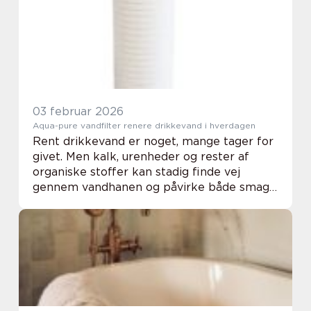
weekenden. Alligevel ende...
03 februar 2026
Aqua-pure vandfilter renere drikkevand i hverdagen
Rent drikkevand er noget, mange tager for
givet. Men kalk, urenheder og rester af
organiske stoffer kan stadig finde vej
gennem vandhanen og påvirke både smag,
lugt og kvalitet. Her kommer et Aqua-Pure
vandfilter ind i billedet som en enkel
løsning, ...