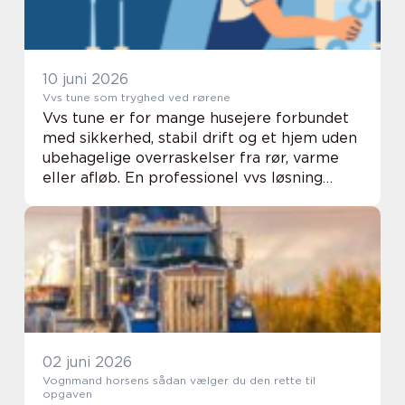
10 juni 2026
Vvs tune som tryghed ved rørene
Vvs tune er for mange husejere forbundet
med sikkerhed, stabil drift og et hjem uden
ubehagelige overraskelser fra rør, varme
eller afløb. En professionel vvs løsning
handler ikke kun om at skifte en pakning
eller montere et nyt armatur. En
gennemfør...
02 juni 2026
Vognmand horsens sådan vælger du den rette til
opgaven