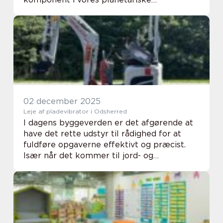
klimasystem. Disse ældgamle skove, der
omfavner ækvator bælte, ...
02 december 2025
Leje af pladevibrator i Odsherred
I dagens byggeverden er det afgørende at
have det rette udstyr til rådighed for at
fuldføre opgaverne effektivt og præcist.
Især når det kommer til jord- og
asfaltarbejde, er en pladevibrator et
uundværligt...