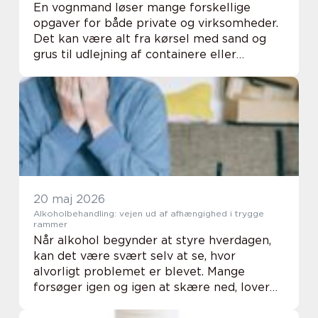
En vognmand løser mange forskellige
opgaver for både private og virksomheder.
Det kan være alt fra kørsel med sand og
grus til udlejning af containere eller
transport af gylle for landbruget. Når du
leder efter vognmand horsens, handler det
derfor om...
20 maj 2026
Alkoholbehandling: vejen ud af afhængighed i trygge
rammer
Når alkohol begynder at styre hverdagen,
kan det være svært selv at se, hvor
alvorligt problemet er blevet. Mange
forsøger igen og igen at skære ned, lover
sig selv pauser eller kun at drikke i