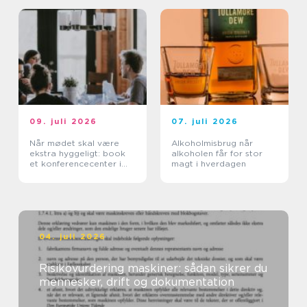
09. juli 2026
07. juli 2026
Når mødet skal være
Alkoholmisbrug når
ekstra hyggeligt: book
alkoholen får for stor
et konferencecenter i
magt i hverdagen
Nordsjælland
04. juli 2026
Risikovurdering maskiner: sådan sikrer du
mennesker, drift og dokumentation