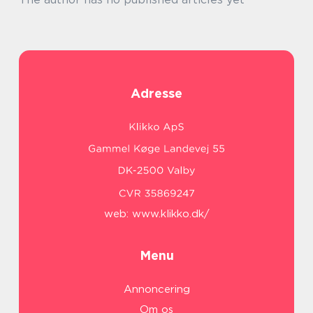
Adresse
web:
www.klikko.dk/
Menu
Annoncering
Om os