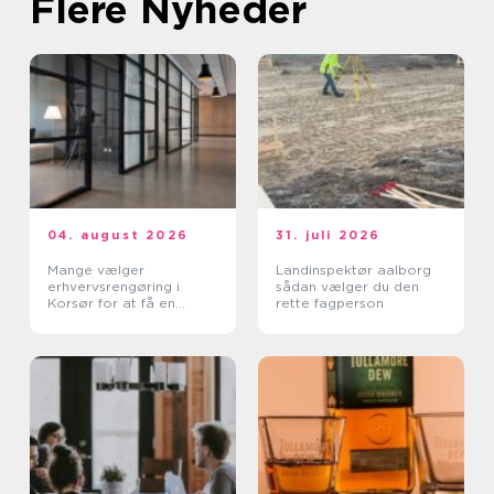
Flere Nyheder
04. august 2026
31. juli 2026
Mange vælger
Landinspektør aalborg
erhvervsrengøring i
sådan vælger du den
Korsør for at få en
rette fagperson
bedre arbejdsdag