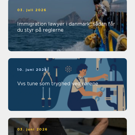
03. juli 2026
Immigration lawyer i danmark: sådan får
du styr på reglerne
10. juni 2026
Vvs tune som tryghed ved rørene
03. juni 2026