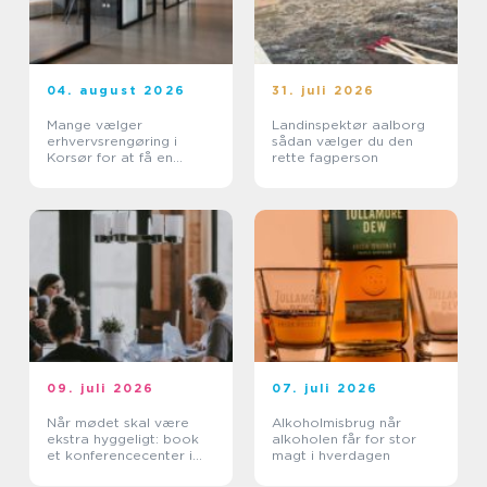
04. august 2026
31. juli 2026
Mange vælger
Landinspektør aalborg
erhvervsrengøring i
sådan vælger du den
Korsør for at få en
rette fagperson
bedre arbejdsdag
09. juli 2026
07. juli 2026
Når mødet skal være
Alkoholmisbrug når
ekstra hyggeligt: book
alkoholen får for stor
et konferencecenter i
magt i hverdagen
Nordsjælland