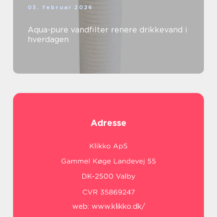
03. februar 2026
Aqua-pure vandfilter renere drikkevand i
hverdagen
Adresse
web:
www.klikko.dk/