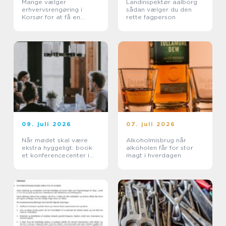
Mange vælger
Landinspektør aalborg
erhvervsrengøring i
sådan vælger du den
Korsør for at få en
rette fagperson
bedre arbejdsdag
09. juli 2026
07. juli 2026
Når mødet skal være
Alkoholmisbrug når
ekstra hyggeligt: book
alkoholen får for stor
et konferencecenter i
magt i hverdagen
Nordsjælland