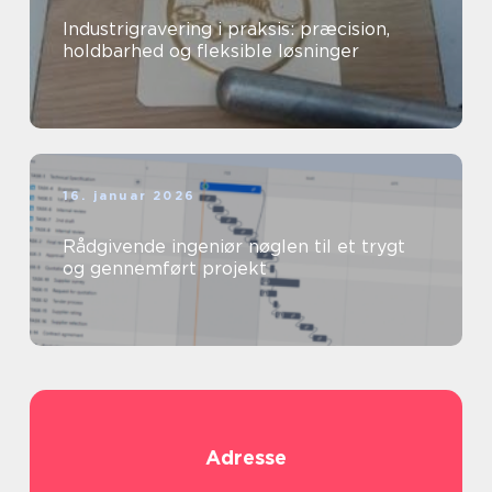
Industrigravering i praksis: præcision,
holdbarhed og fleksible løsninger
16. januar 2026
Rådgivende ingeniør nøglen til et trygt
og gennemført projekt
Adresse