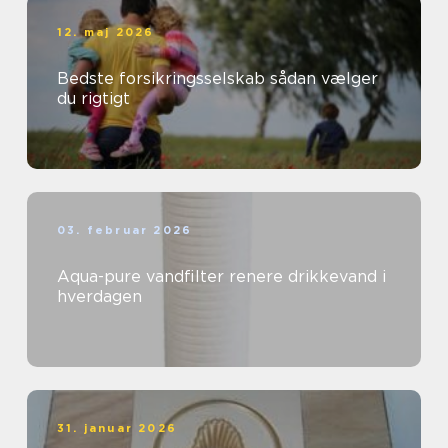
12. maj 2026
Bedste forsikringsselskab sådan vælger
du rigtigt
03. februar 2026
Aqua-pure vandfilter renere drikkevand i
hverdagen
31. januar 2026