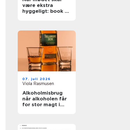
være ekstra
hyggeligt: book et
konferencecenter
i Nordsjælland
07. juli 2026
Viola Rasmusen
Alkoholmisbrug
når alkoholen får
for stor magt i
hverdagen