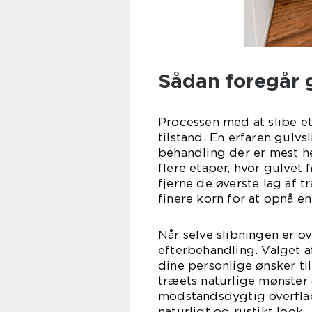
Sådan foregår g
Processen med at slibe et
tilstand. En erfaren gulvs
behandling der er mest he
flere etaper, hvor gulvet
fjerne de øverste lag af 
finere korn for at opnå en
Når selve slibningen er o
efterbehandling. Valget 
dine personlige ønsker t
træets naturlige mønster 
modstandsdygtig overfla
naturligt og rustikt look.