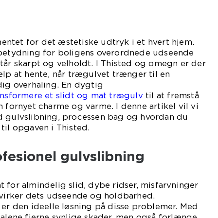
ntet for det æstetiske udtryk i et hvert hjem.
 betydning for boligens overordnede udseende
tår skarpt og velholdt. I Thisted og omegn er der
ælp at hente, når trægulvet trænger til en
dig overhaling. En dygtig
ansformere et slidt og mat trægulv
til at fremstå
 fornyet charme og varme. I denne artikel vil vi
d gulvslibning, processen bag og hvordan du
til opgaven i Thisted.
fesionel gulvslibning
 for almindelig slid, dybe ridser, misfarvninger
åvirker dets udseende og holdbarhed.
 er den ideelle løsning på disse problemer. Med
 alene fjerne synlige skader, men også forlænge