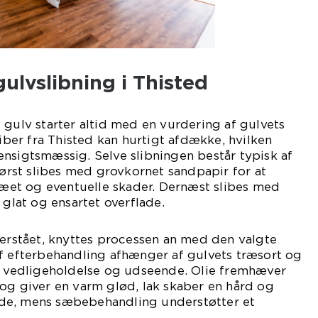
ulvslibning i Thisted
 gulv starter altid med en vurdering af gulvets
liber fra Thisted kan hurtigt afdække, hvilken
nsigtsmæssig. Selve slibningen består typisk af
 først slibes med grovkornet sandpapir for at
træet og eventuelle skader. Dernæst slibes med
 glat og ensartet overflade.
verstået, knyttes processen an med den valgte
af efterbehandling afhænger af gulvets træsort og
il vedligeholdelse og udseende. Olie fremhæver
og giver en varm glød, lak skaber en hård og
de, mens sæbebehandling understøtter et