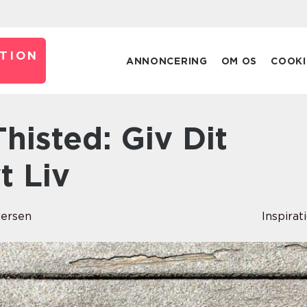
TION
ANNONCERING
OM OS
COOKI
t Liv
dersen
Inspirat