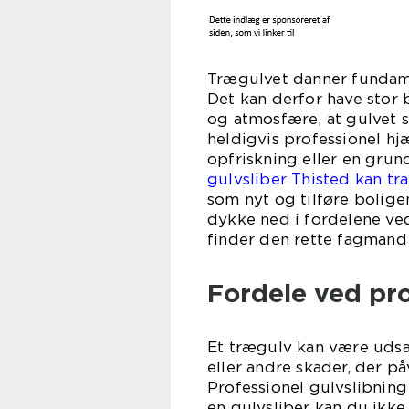
Trægulvet danner fundame
Det kan derfor have stor
og atmosfære, at gulvet s
heldigvis professionel hj
opfriskning eller en grun
gulvsliber Thisted kan tr
som nyt og tilføre boligen
dykke ned i fordelene ve
finder den rette fagmand 
Fordele ved pro
Et trægulv kan være udsat
eller andre skader, der p
Professionel gulvslibning
en gulvsliber kan du ikke