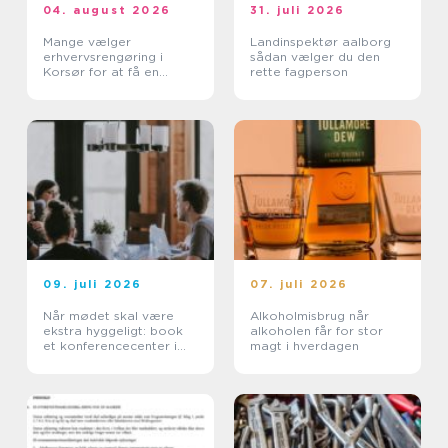
04. august 2026
31. juli 2026
Mange vælger
Landinspektør aalborg
erhvervsrengøring i
sådan vælger du den
Korsør for at få en
rette fagperson
bedre arbejdsdag
09. juli 2026
07. juli 2026
Når mødet skal være
Alkoholmisbrug når
ekstra hyggeligt: book
alkoholen får for stor
et konferencecenter i
magt i hverdagen
Nordsjælland