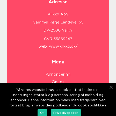
Adresse
web:
www.klikko.dk/
Menu
Annoncering
Om os
Cookies
På vores website bruges cookies til at huske dine
indstillinger, statistik og personalisering af indhold og
Kontakt os
annoncer. Denne information deles med tredjepart. Ved
Sitemap
fortsat brug af websiden godkender du cookiepolitikken.
Ok
Privatlivspolitik