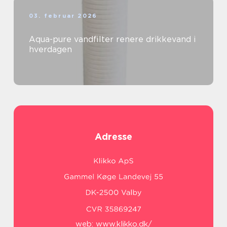
03. februar 2026
Aqua-pure vandfilter renere drikkevand i
hverdagen
Adresse
web:
www.klikko.dk/