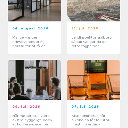
04. august 2026
31. juli 2026
Mange vælger
Landinspektør aalborg
erhvervsrengøring i
sådan vælger du den
Korsør for at få en
rette fagperson
bedre arbejdsdag
09. juli 2026
07. juli 2026
Når mødet skal være
Alkoholmisbrug når
ekstra hyggeligt: book
alkoholen får for stor
et konferencecenter i
magt i hverdagen