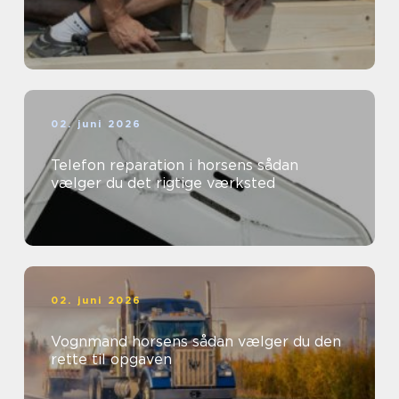
02. juni 2026
Telefon reparation i horsens sådan
vælger du det rigtige værksted
02. juni 2026
Vognmand horsens sådan vælger du den
rette til opgaven