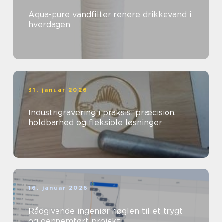
Aqua-pure vandfilter renere drikkevand i
hverdagen
31. januar 2026
Industrigravering i praksis: præcision,
holdbarhed og fleksible løsninger
16. januar 2026
Rådgivende ingeniør nøglen til et trygt
og gennemført projekt