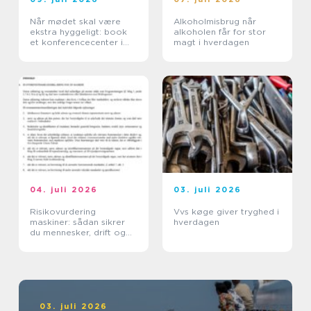
Når mødet skal være
Alkoholmisbrug når
ekstra hyggeligt: book
alkoholen får for stor
et konferencecenter i
magt i hverdagen
Nordsjælland
04. juli 2026
03. juli 2026
Risikovurdering
Vvs køge giver tryghed i
maskiner: sådan sikrer
hverdagen
du mennesker, drift og
dokumentation
03. juli 2026