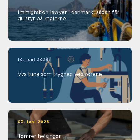
Immigration lawyer i danmark: sådan får
du styr på reglerne
10. juni 2026
Vvs tune som tryghed ved rørene
03. juni 2026
Tømrer helsingør