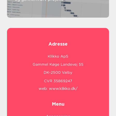
Adresse
web:
www.klikko.dk/
Menu