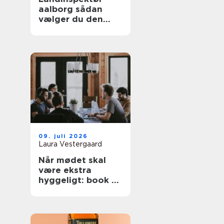
aalborg sådan
vælger du den
rette fagperson
09. juli 2026
Laura Vestergaard
Når mødet skal
være ekstra
hyggeligt: book et
konferencecenter
i Nordsjælland