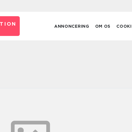
TION
ANNONCERING
OM OS
COOKI