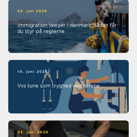
03. juli 2026
Immigration lawyer i danmark: sådan får
du styr på reglerne
10. juni 2026
Vvs tune som tryghed ved rørene
03. juni 2026