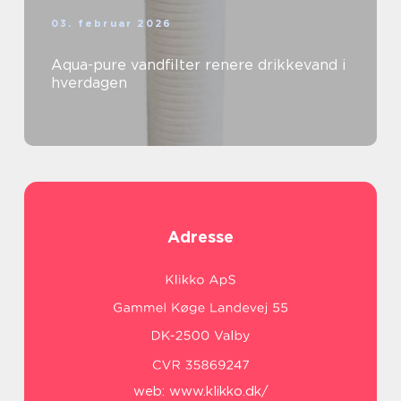
03. februar 2026
Aqua-pure vandfilter renere drikkevand i
hverdagen
Adresse
web:
www.klikko.dk/