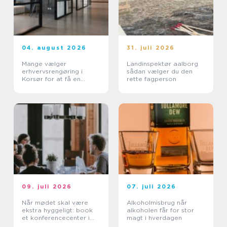
04. august 2026
31. juli 2026
Mange vælger
Landinspektør aalborg
erhvervsrengøring i
sådan vælger du den
Korsør for at få en
rette fagperson
bedre arbejdsdag
09. juli 2026
07. juli 2026
Når mødet skal være
Alkoholmisbrug når
ekstra hyggeligt: book
alkoholen får for stor
et konferencecenter i
magt i hverdagen
Nordsjælland