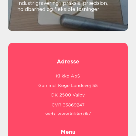
Industrigravering i praksis: præcision,
holdbarhed og fleksible løsninger
Adresse
web:
www.klikko.dk/
Menu