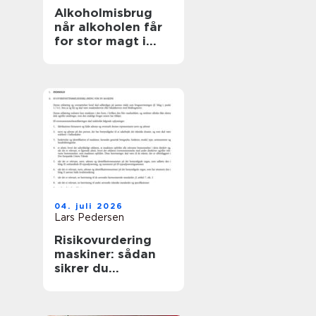
Alkoholmisbrug
når alkoholen får
for stor magt i
hverdagen
04. juli 2026
Lars Pedersen
Risikovurdering
maskiner: sådan
sikrer du
mennesker, drift
og dokumentation