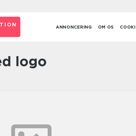
TION
ANNONCERING
OM OS
COOKI
ed logo