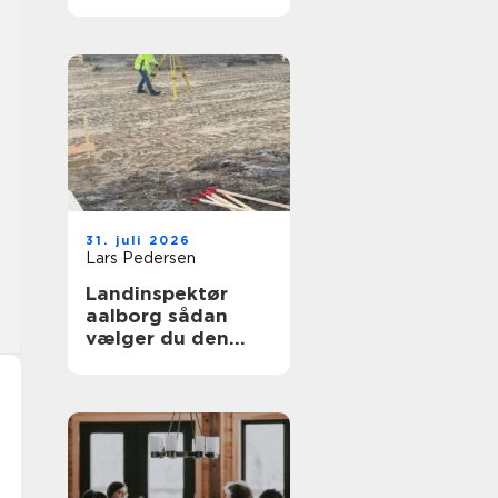
en bedre
arbejdsdag
31. juli 2026
Lars Pedersen
Landinspektør
aalborg sådan
vælger du den
rette fagperson