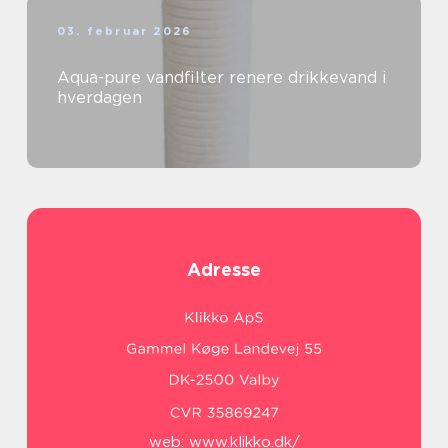
03. februar 2026
Aqua-pure vandfilter renere drikkevand i
hverdagen
Adresse
web:
www.klikko.dk/