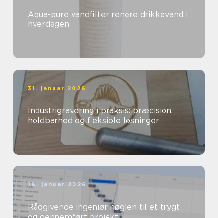
Aqua-pure vandfilter renere drikkevand i
hverdagen
31. januar 2026
Industrigravering i praksis: præcision,
holdbarhed og fleksible løsninger
16. januar 2026
Rådgivende ingeniør nøglen til et trygt
og gennemført projekt