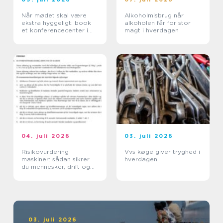
Når mødet skal være
Alkoholmisbrug når
ekstra hyggeligt: book
alkoholen får for stor
et konferencecenter i
magt i hverdagen
Nordsjælland
04. juli 2026
03. juli 2026
Risikovurdering
Vvs køge giver tryghed i
maskiner: sådan sikrer
hverdagen
du mennesker, drift og
dokumentation
03. juli 2026