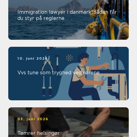
Immigration lawyer i danmark: sådan får
du styr på reglerne
10. juni 2026
Vvs tune som tryghed ved rørene
03. juni 2026
Tømrer helsingør