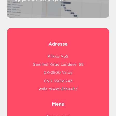
Adresse
web:
www.klikko.dk/
Menu