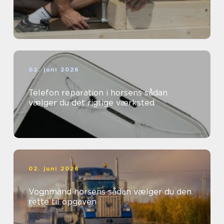
02. juni 2026
Telefon reparation i horsens sådan
vælger du det rigtige værksted
02. juni 2026
Vognmand horsens sådan vælger du den
rette til opgaven